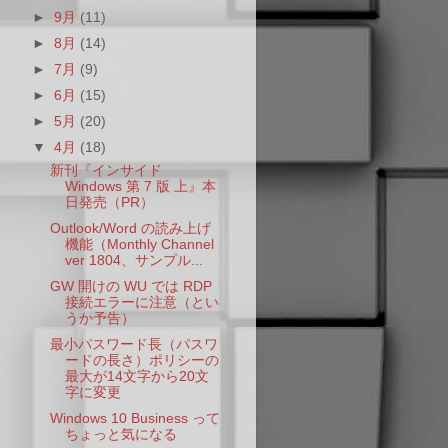
►
9月
(11)
►
8月
(14)
►
7月
(9)
►
6月
(15)
►
5月
(20)
▼
4月
(18)
新刊『インサイド
Windows 第 7 版 上』本
日発売（PR）
Outlook/Word の読み上げ
機能（Monthly Channel
ver 1804、サンプル...
GW 開けの WU では RDP
接続エラーに注意（とい
うか予告）
最小パスワード長（パスワ
ードの長さ）ポリシーの
最大が14文字から20文
字に変更
Windows 10 Business って
ちょっと気になる