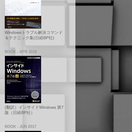
Windowsトラブル解決コマンド
＆テクニック集(日経BP社)
BOOK - APR 2018
(翻訳）インサイドWindows 第7
版（日経BP社）
BOOK - JUN 2017