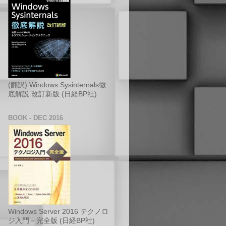
(翻訳) Windows Sysinternals徹
底解説 改訂新版 (日経BP社)
BOOK - DEC 2016
Windows Server 2016 テクノロ
ジ入門－完全版 (日経BP社)