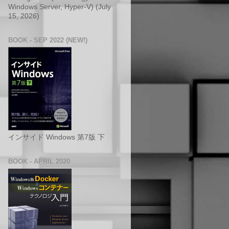
Windows Server, Hyper-V) (July
15, 2026)
BOOK - SEP 2022 (NEW!)
インサイド Windows 第7版 下
BOOK - APRIL 2020