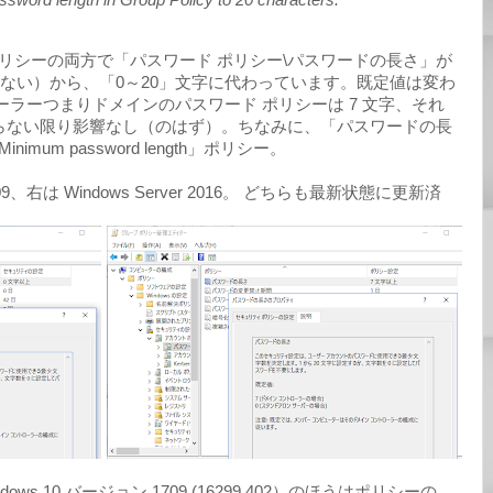
ポリシーの両方で「パスワード ポリシー\パスワードの長さ」が
できない）から、「0～20」文字に代わっています。既定値は変わ
ーラーつまりドメインのパスワード ポリシーは 7 文字、それ
じらない限り影響なし（のはず）。ちなみに、「パスワードの長
mum password length」ポリシー。
709、右は Windows Server 2016。 どちらも最新状態に更新済
s 10 バージョン 1709 (16299.402）のほうはポリシーの