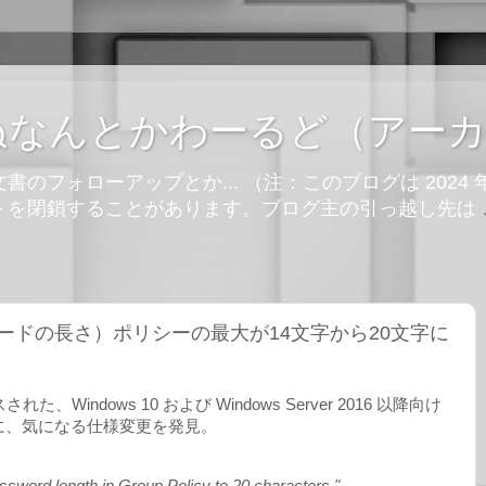
ぬなんとかわーるど（アー
のフォローアップとか... （注：このブログは 2024 
トを閉鎖することがあります。ブログ主の引っ越し先は
ードの長さ）ポリシーの最大が14文字から20文字に
された、Windows 10 および Windows Server 2016 以降向け
に、気になる仕様変更を発見。
sword length in Group Policy to 20 characters."