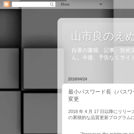
山市良のえ
自著の書籍、記事、技術文書
ん。今後、予告なくサイ
2018/04/24
最小パスワード長（パスワ
変更
2018 年 4 月 17 日以降にリリース
の累積的な品質更新プログラム
"Increases the minimum pas