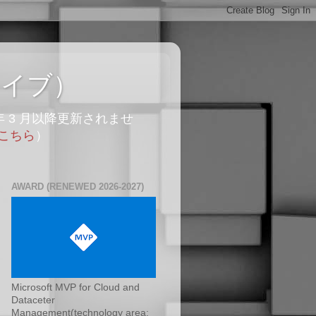
カイブ）
年 3 月以降更新されませ
こちら
）
AWARD (RENEWED 2026-2027)
Microsoft MVP for Cloud and
Dataceter
Management(technology area: