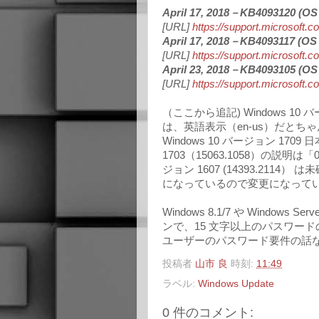
April 17, 2018－KB4093120 (OS 
[URL]
https://support.microsoft.
April 17, 2018－KB4093117 (OS 
[URL]
https://support.microsoft.
April 23, 2018－KB4093105 (OS 
[URL]
https://support.microsoft.
（ここから追記) Windows 10 バ
は、英語表示（en-us）だとちゃんと「
Windows 10 バージョン 170
1703（15063.1058）の説明は
ジョン 1607 (14393.2114）
になっているので変更になって
Windows 8.1/7 や Windows S
ンで、15 文字以上のパスワー
ユーザーのパスワード要件の話
投稿者
山市 良
時刻:
11:49
ラベル:
Windows Update
0 件のコメント: